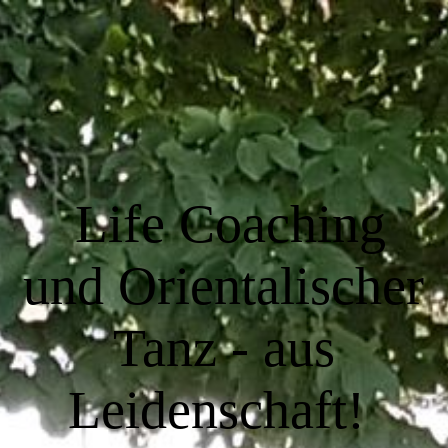
STARTSEITE
ÜBER MICH
Life Coaching
UNSERE LEISTUNGEN
und Orientalischer
GALERIE
Tanz -
aus
KONTAKT
Leidenschaft
!